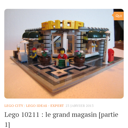
0
LEGO CITY
/
LEGO IDEAS - EXPERT
23 JANVIER 2013
Lego 10211 : le grand magasin [partie
1]