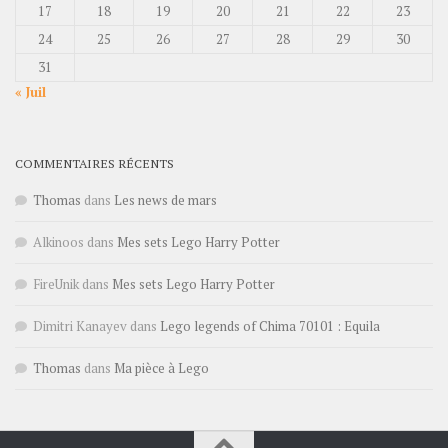
17
18
19
20
21
22
23
24
25
26
27
28
29
30
31
« Juil
COMMENTAIRES RÉCENTS
Thomas
dans
Les news de mars
Alkinoos
dans
Mes sets Lego Harry Potter
FireUnik
dans
Mes sets Lego Harry Potter
Dimitri Kanayev
dans
Lego legends of Chima 70101 : Equila
Thomas
dans
Ma pièce à Lego