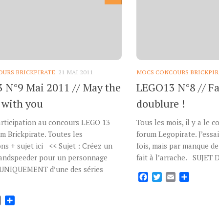
URS BRICKPIRATE
21 MAI 2011
MOCS CONCOURS BRICKPIR
 N°9 Mai 2011 // May the
LEGO13 N°8 // Fai
e with you
doublure !
articipation au concours LEGO 13
Tous les mois, il y a le 
m Brickpirate. Toutes les
forum Legopirate. J’essa
ons + sujet ici << Sujet : Créez un
fois, mais par manque de
andspeeder pour un personnage
fait à l’arrache. SUJET
 UNIQUEMENT d’une des séries
Facebook
Twitter
Email
Partage
ok
tter
Email
Partager