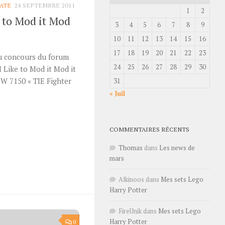
ATE
24 SEPTEMBRE 2011
1
2
e to Mod it Mod
3
4
5
6
7
8
9
10
11
12
13
14
15
16
17
18
19
20
21
22
23
au concours du forum
24
25
26
27
28
29
30
 I Like to Mod it Mod it
W 7150 « TIE Fighter
31
« Juil
r
COMMENTAIRES RÉCENTS
Thomas
dans
Les news de
mars
Alkinoos
dans
Mes sets Lego
Harry Potter
FireUnik
dans
Mes sets Lego
Harry Potter
0