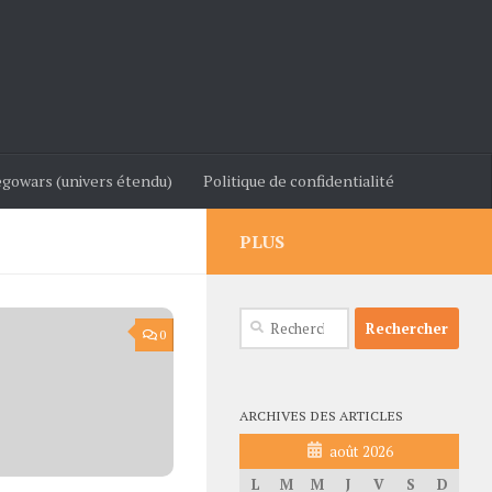
gowars (univers étendu)
Politique de confidentialité
PLUS
Rechercher :
0
ARCHIVES DES ARTICLES
août 2026
L
M
M
J
V
S
D