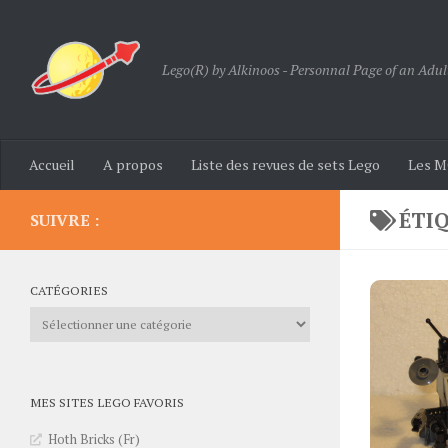
Skip to content
Lego(R) by Alkinoos - Personnal Page of an Adul
Accueil
A propos
Liste des revues de sets Lego
Les M
ÉTI
SUIVRE :
CATÉGORIES
Catégories
MES SITES LEGO FAVORIS
Hoth Bricks (Fr)