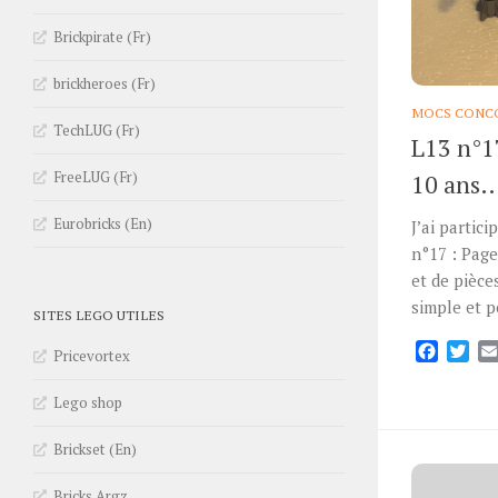
Brickpirate (Fr)
brickheroes (Fr)
MOCS CONCO
TechLUG (Fr)
L13 n°17
FreeLUG (Fr)
10 ans
Eurobricks (En)
J’ai partic
n°17 : Pag
et de pièces
simple et pe
SITES LEGO UTILES
Facebo
Twi
Pricevortex
Lego shop
Brickset (En)
Bricks Argz