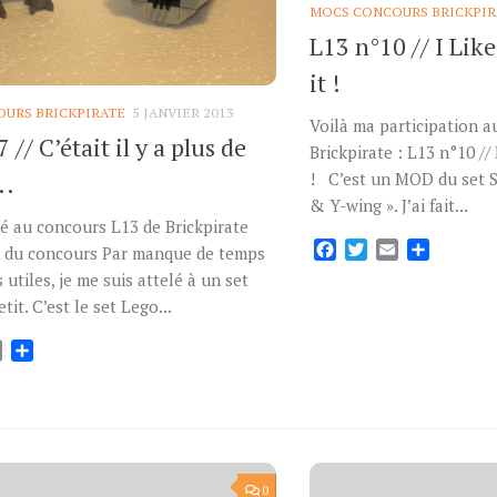
MOCS CONCOURS BRICKPIR
L13 n°10 // I Lik
it !
URS BRICKPIRATE
5 JANVIER 2013
Voilà ma participation 
 // C’était il y a plus de
Brickpirate : L13 n°10 //
! C’est un MOD du set S
….
& Y-wing ». J’ai fait...
ipé au concours L13 de Brickpirate
Facebook
Twitter
Email
Partage
e du concours Par manque de temps
 utiles, je me suis attelé à un set
tit. C’est le set Lego...
ok
tter
Email
Partager
0