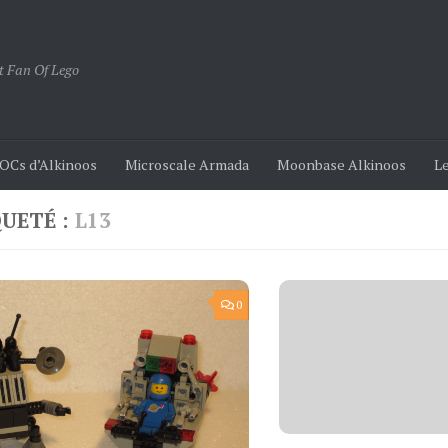
t Fan Of Lego
OCs d’Alkinoos
Microscale Armada
Moonbase Alkinoos
Le
QUETÉ :
L13
0