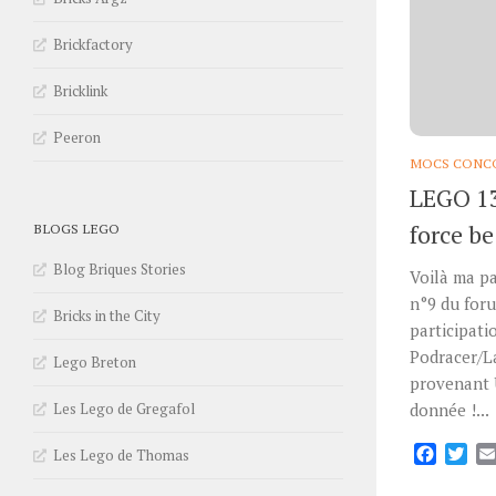
Brickfactory
Bricklink
Peeron
MOCS CONCO
LEGO 13
force b
BLOGS LEGO
Blog Briques Stories
Voilà ma p
n°9 du foru
Bricks in the City
participati
Podracer/L
Lego Breton
provenant
Les Lego de Gregafol
donnée !...
Facebo
Twi
Les Lego de Thomas