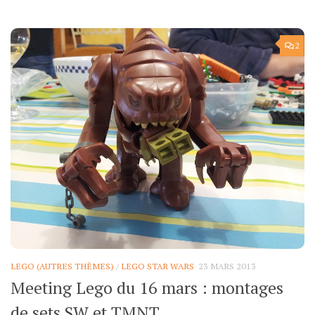
2
LEGO (AUTRES THÈMES)
/
LEGO STAR WARS
23 MARS 2013
Meeting Lego du 16 mars : montages
de sets SW et TMNT