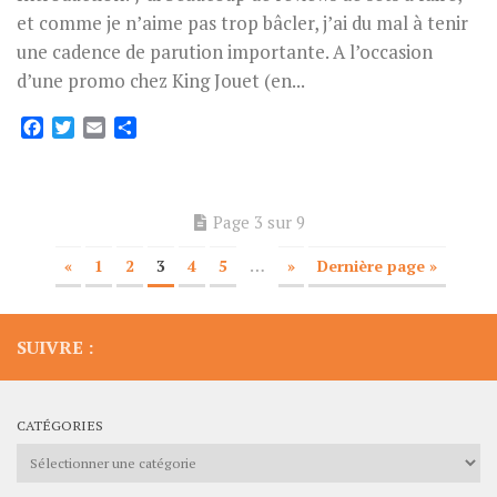
et comme je n’aime pas trop bâcler, j’ai du mal à tenir
une cadence de parution importante. A l’occasion
d’une promo chez King Jouet (en...
Facebook
Twitter
Email
Partager
Page 3 sur 9
«
1
2
3
4
5
…
»
Dernière page »
SUIVRE :
CATÉGORIES
Catégories