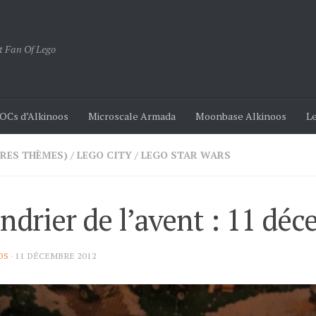
t Fan Of Lego
OCs d’Alkinoos
Microscale Armada
Moonbase Alkinoos
Le
TRES THÈMES)
/
LEGO CITY
/
LEGO STAR WARS
ndrier de l’avent : 11 dé
OS
·
11 DÉCEMBRE 2012