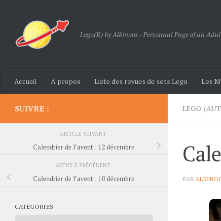
Skip to content
Lego(R) by Alkinoos - Personnal Page of an Adul
Accueil
A propos
Liste des revues de sets Lego
Les M
SUIVRE :
LEGO (AU
ARTICLE SUIVANT
Cale
Calendrier de l’avent : 12 décembre
ARTICLE PRÉCÉDENT
Calendrier de l’avent : 10 décembre
PAR
ALKINO
CATÉGORIES
Catégories