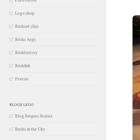
Pricevortex
Lego shop
Brickset (En)
Bricks Argz
Brickfactory
Bricklink
Peeron
BLOGS LEGO
Blog Briques Stories
Bricks in the City