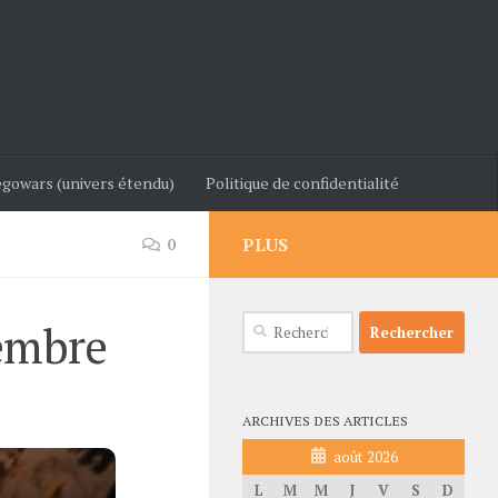
gowars (univers étendu)
Politique de confidentialité
PLUS
0
Rechercher :
cembre
ARCHIVES DES ARTICLES
août 2026
L
M
M
J
V
S
D