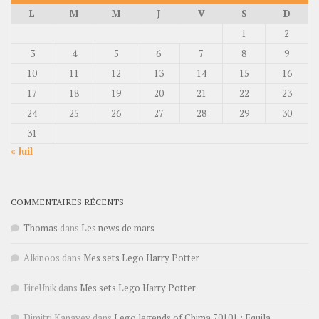
L
M
M
J
V
S
D
1
2
3
4
5
6
7
8
9
10
11
12
13
14
15
16
17
18
19
20
21
22
23
24
25
26
27
28
29
30
31
« Juil
COMMENTAIRES RÉCENTS
Thomas
dans
Les news de mars
Alkinoos
dans
Mes sets Lego Harry Potter
FireUnik
dans
Mes sets Lego Harry Potter
Dimitri Kanayev
dans
Lego legends of Chima 70101 : Equila