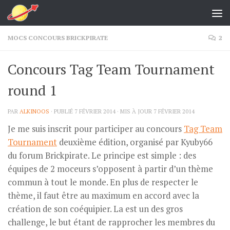
Skip to content
MOCS CONCOURS BRICKPIRATE
2
Concours Tag Team Tournament
round 1
PAR
ALKINOOS
· PUBLIÉ
7 FÉVRIER 2014
· MIS À JOUR
7 FÉVRIER 2014
Je me suis inscrit pour participer au concours
Tag Team
Tournament
deuxième édition, organisé par Kyuby66
du forum Brickpirate. Le principe est simple : des
équipes de 2 moceurs s’opposent à partir d’un thème
commun à tout le monde. En plus de respecter le
thème, il faut être au maximum en accord avec la
création de son coéquipier. La est un des gros
challenge, le but étant de rapprocher les membres du