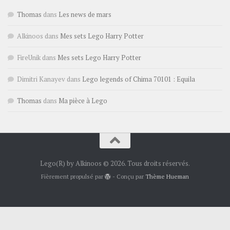
Thomas
dans
Les news de mars
Alkinoos
dans
Mes sets Lego Harry Potter
FireUnik
dans
Mes sets Lego Harry Potter
Dimitri Kanayev
dans
Lego legends of Chima 70101 : Equila
Thomas
dans
Ma pièce à Lego
Lego(R) by Alkinoos © 2026. Tous droits réservés.
Fièrement propulsé par
- Conçu par
Thème Hueman