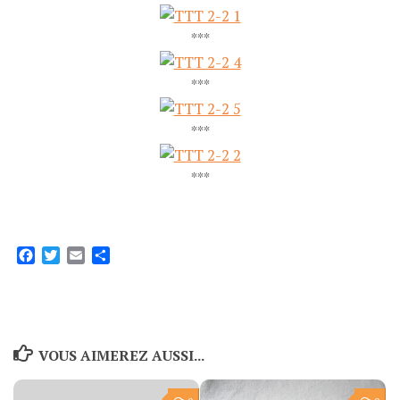
***
***
***
***
Facebook
Twitter
Email
Partager
VOUS AIMEREZ AUSSI...