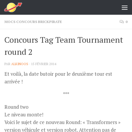
Skip to content
MOCS CONCOURS BRICKPIRATE
0
Concours Tag Team Tournament
round 2
PAR
ALKINOOS
·
15 FÉVRIER 2014
Et voilà, la date butoir pour le deuxième tour est
arrivée !
***
Round two
Le niveau monte!
Voici le sujet de ce nouveau Round: « Transformers »
version véhicule et version robot. Attention pas de