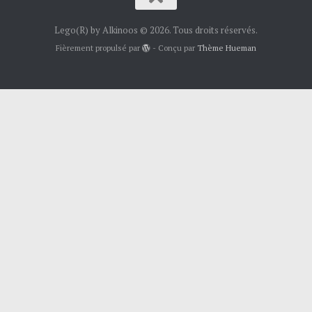
Lego(R) by Alkinoos © 2026. Tous droits réservés.
Fièrement propulsé par
- Conçu par
Thème Hueman