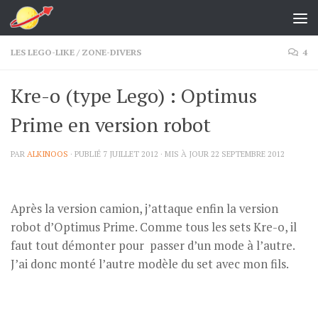
Skip to content
LES LEGO-LIKE
/
ZONE-DIVERS
4
Kre-o (type Lego) : Optimus
Prime en version robot
PAR
ALKINOOS
· PUBLIÉ
7 JUILLET 2012
· MIS À JOUR
22 SEPTEMBRE 2012
Après la version camion, j’attaque enfin la version
robot d’Optimus Prime. Comme tous les sets Kre-o, il
faut tout démonter pour passer d’un mode à l’autre.
J’ai donc monté l’autre modèle du set avec mon fils.