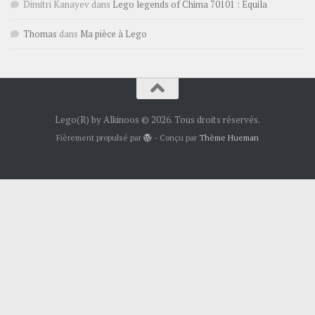
Dimitri Kanayev
dans
Lego legends of Chima 70101 : Equila
Thomas
dans
Ma pièce à Lego
Lego(R) by Alkinoos © 2026. Tous droits réservés.
Fièrement propulsé par
- Conçu par
Thème Hueman