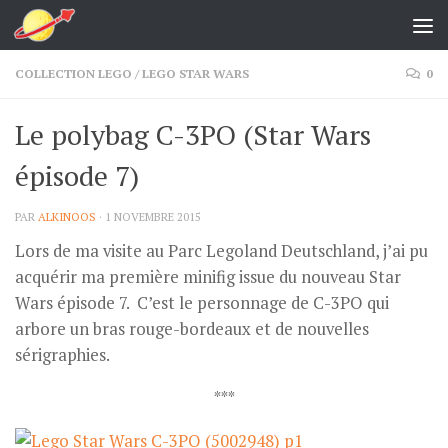
Skip to content
COLLECTION LEGO
/
LEGO STAR WARS
0
Le polybag C-3PO (Star Wars
épisode 7)
PAR
ALKINOOS
·
1 NOVEMBRE 2015
Lors de ma visite au Parc Legoland Deutschland, j’ai pu
acquérir ma première minifig issue du nouveau Star
Wars épisode 7. C’est le personnage de C-3PO qui
arbore un bras rouge-bordeaux et de nouvelles
sérigraphies.
***