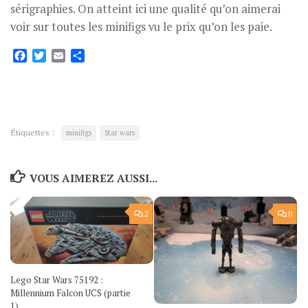
sérigraphies. On atteint ici une qualité qu’on aimerai
voir sur toutes les minifigs vu le prix qu’on les paie.
Facebook
Twitter
Email
Partager
Étiquettes :
minifigs
Star wars
VOUS AIMEREZ AUSSI...
2
0
Lego Star Wars 75192 :
Millennium Falcon UCS (partie
1)