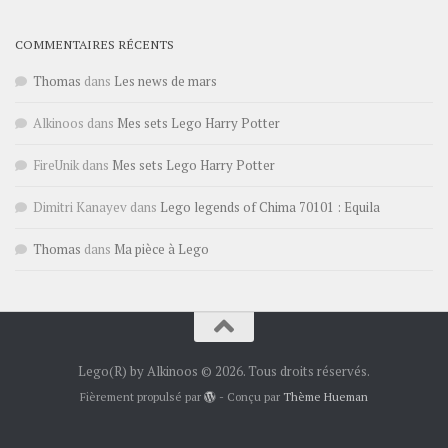
COMMENTAIRES RÉCENTS
Thomas
dans
Les news de mars
Alkinoos
dans
Mes sets Lego Harry Potter
FireUnik
dans
Mes sets Lego Harry Potter
Dimitri Kanayev
dans
Lego legends of Chima 70101 : Equila
Thomas
dans
Ma pièce à Lego
Lego(R) by Alkinoos © 2026. Tous droits réservés.
Fièrement propulsé par
- Conçu par
Thème Hueman