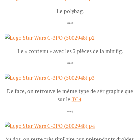
Le polybag.
***
Le « contenu » avec les 3 pièces de la minifig.
***
De face, on retrouve le même type de sérigraphie que
sur le
TC4
.
***
Au dos, on reste très similaire aux prétendants droïdes.