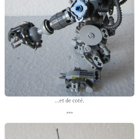
…et de coté.
***