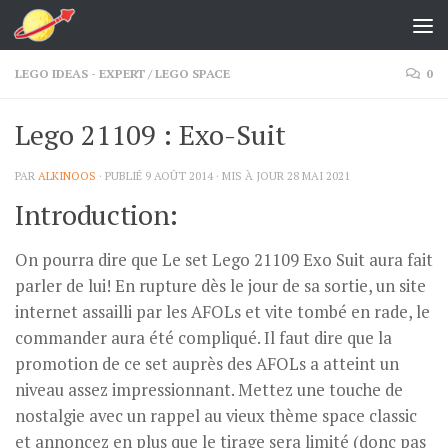
Skip to content
LEGO IDEAS - EXPERT
/
LEGO SPACE
0
Lego 21109 : Exo-Suit
PAR
ALKINOOS
· PUBLIÉ
9 AOÛT 2014
· MIS À JOUR
28 MAI 2021
Introduction:
On pourra dire que Le set Lego 21109 Exo Suit aura fait
parler de lui! En rupture dès le jour de sa sortie, un site
internet assailli par les AFOLs et vite tombé en rade, le
commander aura été compliqué. Il faut dire que la
promotion de ce set auprès des AFOLs a atteint un
niveau assez impressionnant. Mettez une touche de
nostalgie avec un rappel au vieux thème space classic
et annoncez en plus que le tirage sera limité (donc pas