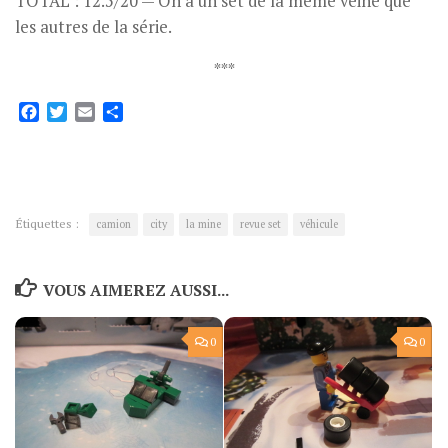
TOTAL : 12.5/20 — On a un set de la même veine que
les autres de la série.
***
Facebook
Twitter
Email
Partager
Étiquettes :
camion
city
la mine
revue set
véhicule
VOUS AIMEREZ AUSSI...
0
0