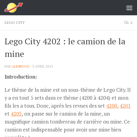
Skip to content
LEGO CITY
2
Lego City 4202 : le camion de la
mine
PAR
ALKINOOS
·
3 AVRIL 2013
Introduction:
Le thème de la mine est un sous-thème de Lego City. Il
y a en tout 5 sets dans ce thème (4200 à 4204) et mon
fils les a tous. Donc, après les revues des set
4200
,
4201
et
4203
, on passe sur le camion de la mine, un
magnifique camion tombereau de carrière ou mine. Ce
camion est indispensable pour avoir une mine bien