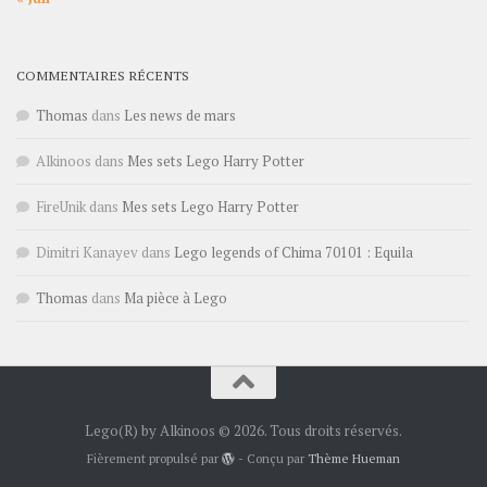
COMMENTAIRES RÉCENTS
Thomas
dans
Les news de mars
Alkinoos
dans
Mes sets Lego Harry Potter
FireUnik
dans
Mes sets Lego Harry Potter
Dimitri Kanayev
dans
Lego legends of Chima 70101 : Equila
Thomas
dans
Ma pièce à Lego
Lego(R) by Alkinoos © 2026. Tous droits réservés.
Fièrement propulsé par
- Conçu par
Thème Hueman