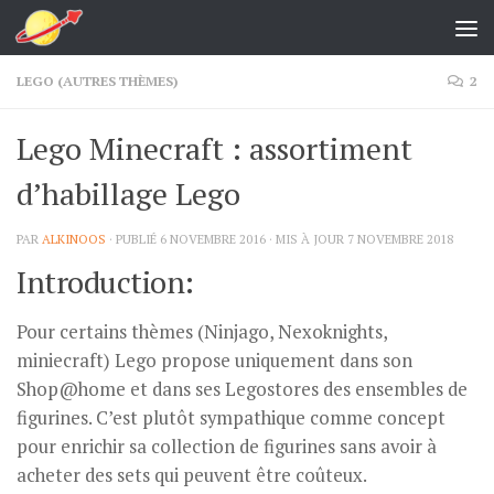
Skip to content
LEGO (AUTRES THÈMES)
2
Lego Minecraft : assortiment
d’habillage Lego
PAR
ALKINOOS
· PUBLIÉ
6 NOVEMBRE 2016
· MIS À JOUR
7 NOVEMBRE 2018
Introduction:
Pour certains thèmes (Ninjago, Nexoknights,
miniecraft) Lego propose uniquement dans son
Shop@home et dans ses Legostores des ensembles de
figurines. C’est plutôt sympathique comme concept
pour enrichir sa collection de figurines sans avoir à
acheter des sets qui peuvent être coûteux.