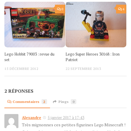
0
4
Lego Hobbit 79003 : revue du
Lego Super Heroes 30168 : Iron
set
Patriot
15 DÉCEMBRE 2012
22 SEPTEMBRE 2013
2 RÉPONSES
Commentaires
2
Pings
0
Alexandre
5 janvier 2017 à 17:43
Très mignonnes ces petites figurines Lego Minecraft !