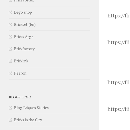
Pricevortex
Lego shop
https://fl
Brickset (En)
Bricks Argz
https://f
Brickfactory
Bricklink
Peeron
https://f
BLOGS LEGO
Blog Briques Stories
https://f
Bricks in the City