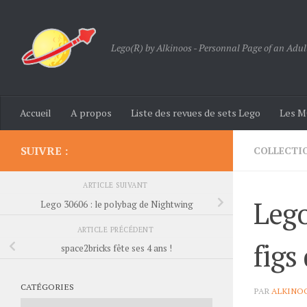
Skip to content
Lego(R) by Alkinoos - Personnal Page of an Adul
Accueil
A propos
Liste des revues de sets Lego
Les M
SUIVRE :
COLLECTI
ARTICLE SUIVANT
Lego
Lego 30606 : le polybag de Nightwing
ARTICLE PRÉCÉDENT
figs 
space2bricks fête ses 4 ans !
CATÉGORIES
PAR
ALKINO
Catégories