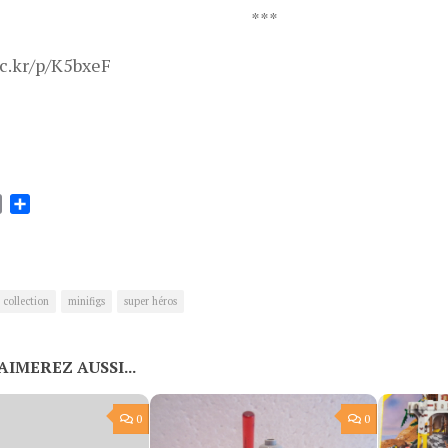
***
lic.kr/p/K5bxeF
ok
tter
Email
Partager
collection
minifigs
super héros
AIMEREZ AUSSI...
0
0