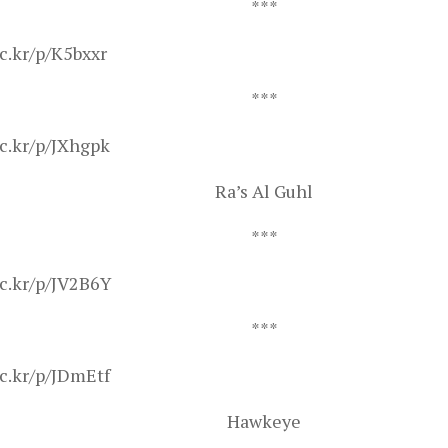
***
ic.kr/p/K5bxxr
***
lic.kr/p/JXhgpk
Ra’s Al Guhl
***
lic.kr/p/JV2B6Y
***
lic.kr/p/JDmEtf
Hawkeye