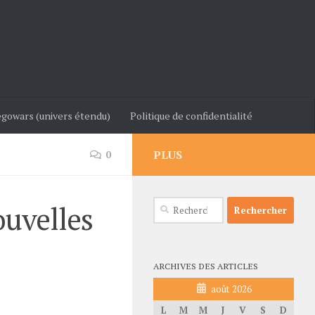
gowars (univers étendu)
Politique de confidentialité
PLUS
0
Rechercher :
ouvelles
ARCHIVES DES ARTICLES
août 2026
L
M
M
J
V
S
D