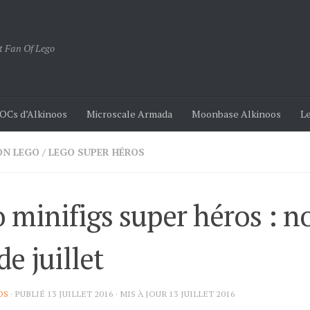
t Fan Of Lego
OCs d’Alkinoos
Microscale Armada
Moonbase Alkinoos
Le
ON LEGO
/
LEGO SUPER HÉROS
 minifigs super héros : n
de juillet
OS
· PUBLIÉ
13 JUILLET 2016
· MIS À JOUR
13 JUILLET 2016