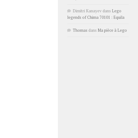
Dimitri Kanayev
dans
Lego
legends of Chima 70101 : Equila
Thomas
dans
Ma pièce à Lego