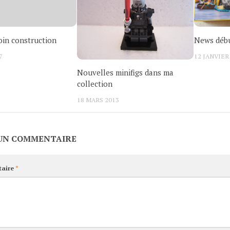
in construction
News débu
7
12 JANVIER
Nouvelles minifigs dans ma
collection
18 MARS 2013
 UN COMMENTAIRE
aire
*