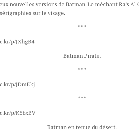
deux nouvelles versions de Batman. Le méchant Ra’s Al 
sérigraphies sur le visage.
***
lic.kr/p/JXhgB4
Batman Pirate.
***
lic.kr/p/JDmEkj
***
lic.kr/p/K5bxBV
Batman en tenue du désert.