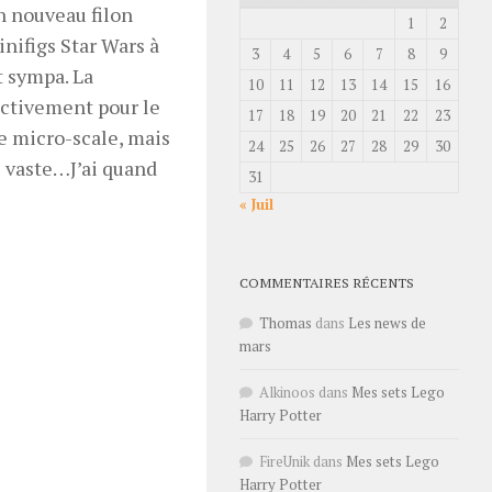
n nouveau filon
1
2
nifigs Star Wars à
3
4
5
6
7
8
9
t sympa. La
10
11
12
13
14
15
16
fectivement pour le
17
18
19
20
21
22
23
le micro-scale, mais
24
25
26
27
28
29
30
re vaste…J’ai quand
31
« Juil
COMMENTAIRES RÉCENTS
Thomas
dans
Les news de
mars
Alkinoos
dans
Mes sets Lego
Harry Potter
FireUnik
dans
Mes sets Lego
Harry Potter