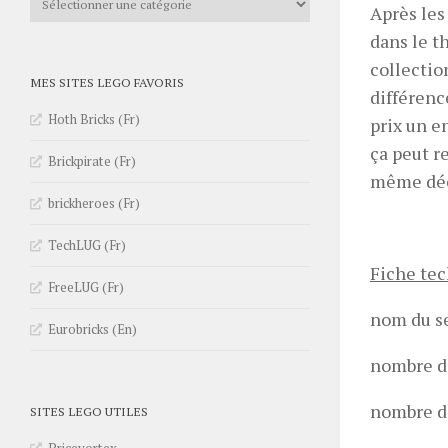
Après les
dans le t
collectio
MES SITES LEGO FAVORIS
différenc
Hoth Bricks (Fr)
prix un e
ça peut r
Brickpirate (Fr)
même déci
brickheroes (Fr)
TechLUG (Fr)
Fiche te
FreeLUG (Fr)
nom du se
Eurobricks (En)
nombre de
nombre de
SITES LEGO UTILES