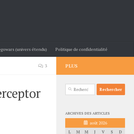
gowars (univers étendu)
Politique de confidentialité
PLUS
3
Rechercher :
erceptor
ARCHIVES DES ARTICLES
août 2026
L
M
M
J
V
S
D