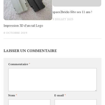
space2bricks fête ses 11 ans !
5 JUILLET 2023
Impression 3D d’un rail Lego
8 OCTOBRE 2019
LAISSER UN COMMENTAIRE
Commentaire
*
Nom
*
E-mail
*