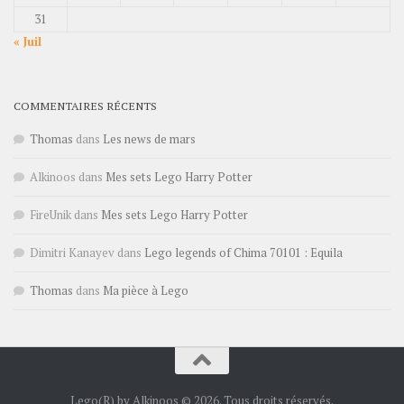
31
« Juil
COMMENTAIRES RÉCENTS
Thomas
dans
Les news de mars
Alkinoos
dans
Mes sets Lego Harry Potter
FireUnik
dans
Mes sets Lego Harry Potter
Dimitri Kanayev
dans
Lego legends of Chima 70101 : Equila
Thomas
dans
Ma pièce à Lego
Lego(R) by Alkinoos © 2026. Tous droits réservés.