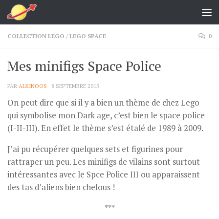
Skip to content
COLLECTION LEGO
/
LEGO SPACE
0
Mes minifigs Space Police
PAR
ALKINOOS
·
8 SEPTEMBRE 2015
On peut dire que si il y a bien un thème de chez Lego
qui symbolise mon Dark age, c’est bien le space police
(I-II-III). En effet le thème s’est étalé de 1989 à 2009.
J’ai pu récupérer quelques sets et figurines pour
rattraper un peu. Les minifigs de vilains sont surtout
intéressantes avec le Spce Police III ou apparaissent
des tas d’aliens bien chelous !
***