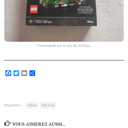
Commande sur le site de la Fnac.
Facebook
Twitter
Email
Partager
Étiquettes :
achats
Star wars
VOUS AIMEREZ AUSSI...