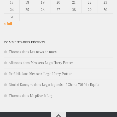
17
18
19
20
21
22
23
24
25
26
27
28
29
30
31
« Juil
COMMENTAIRES RÉCENTS
Thomas
dans
Les news de mars
Alkinoos
dans
Mes sets Lego Harry Potter
FireUnik
dans
Mes sets Lego Harry Potter
Dimitri Kanayev
dans
Lego legends of Chima 70101 : Equila
Thomas
dans
Ma pièce à Lego