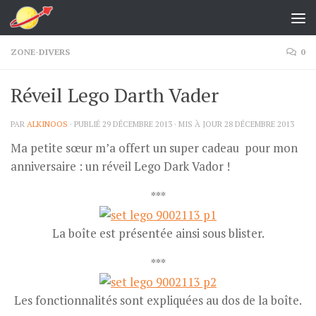
Skip to content
ZONE-DIVERS
0
Réveil Lego Darth Vader
PAR
ALKINOOS
· PUBLIÉ
29 DÉCEMBRE 2013
· MIS À JOUR
28 DÉCEMBRE 2013
Ma petite sœur m’a offert un super cadeau pour mon
anniversaire : un réveil Lego Dark Vador !
***
La boîte est présentée ainsi sous blister.
***
Les fonctionnalités sont expliquées au dos de la boîte.