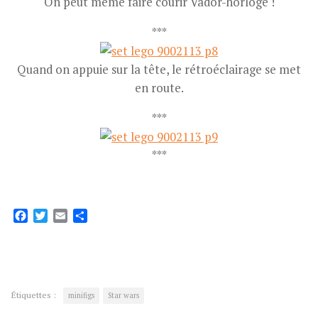
On peut même faire courir Vador-horloge !
***
Quand on appuie sur la tête, le rétroéclairage se met
en route.
***
***
Facebook
Twitter
Email
Partager
Étiquettes :
minifigs
Star wars