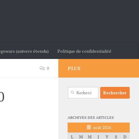
gowars (univers étendu)
Politique de confidentialité
PLUS
0
Rechercher :
0
ARCHIVES DES ARTICLES
août 2026
L
M
M
J
V
S
D