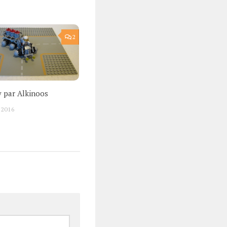
2
 par Alkinoos
 2016