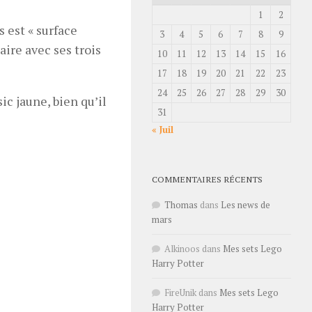
1
2
 est « surface
3
4
5
6
7
8
9
naire avec ses trois
10
11
12
13
14
15
16
17
18
19
20
21
22
23
24
25
26
27
28
29
30
ic jaune, bien qu’il
31
« Juil
COMMENTAIRES RÉCENTS
Thomas
dans
Les news de
mars
Alkinoos
dans
Mes sets Lego
Harry Potter
FireUnik
dans
Mes sets Lego
Harry Potter