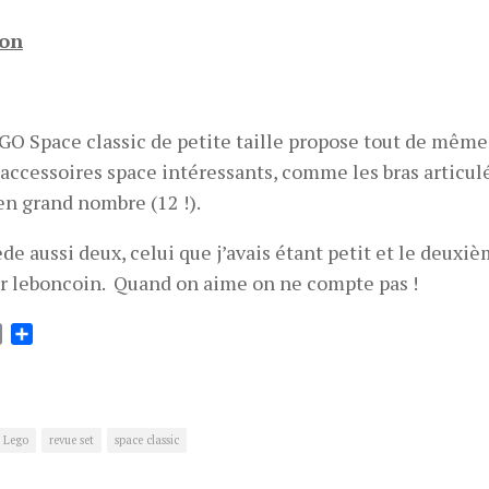
ion
GO Space classic de petite taille propose tout de mêm
 accessoires space intéressants, comme les bras articulé
 en grand nombre (12 !).
de aussi deux, celui que j’avais étant petit et le deuxiè
r leboncoin. Quand on aime on ne compte pas !
ok
tter
Email
Partager
Lego
revue set
space classic