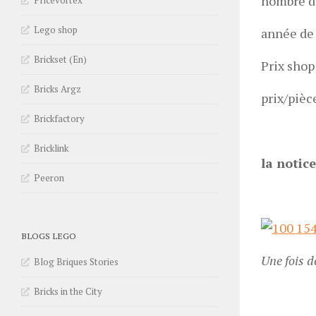
nombre de
Pricevortex
Lego shop
année de 
Brickset (En)
Prix sho
Bricks Argz
prix/pièce
Brickfactory
Bricklink
la notice
Peeron
BLOGS LEGO
Une fois d
Blog Briques Stories
Bricks in the City