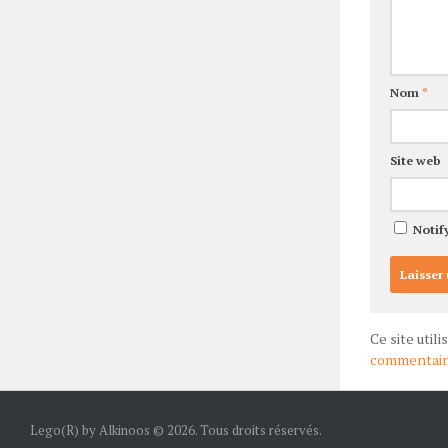
Nom
*
Site web
Notif
Ce site util
commentaire
Lego(R) by Alkinoos © 2026. Tous droits réservés.