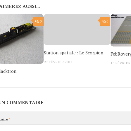
AIMEREZ AUSSI...
0
0
Station spatiale : Le Scorpion
FebRovery
27 FÉVRIER 2011
15 FÉVRIER
lacktron
 UN COMMENTAIRE
aire
*