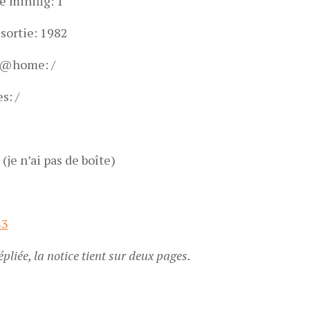
 minifig: 1
sortie: 1982
p@home: /
s: /
(je n’ai pas de boîte)
épliée, la notice tient sur deux pages.