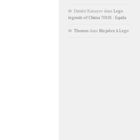
Dimitri Kanayev
dans
Lego
legends of Chima 70101 : Equila
Thomas
dans
Ma pièce à Lego