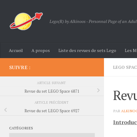
Skip to content
Lego(R) by Alkinoos - Personnal Page of an Adul
Accueil
A propos
Liste des revues de sets Lego
Les M
SUIVRE :
LEGO SPAC
ARTICLE SUIVANT
Revu
Revue du set LEGO Space 6871
ARTICLE PRÉCÉDENT
Revue du set LEGO Space 6927
PAR
ALKINO
Introduc
CATÉGORIES
Catégories