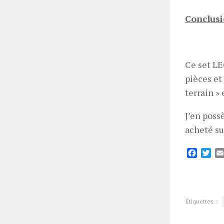
Conclus
Ce set LE
pièces et
terrain »
J’en possè
acheté su
Facebo
Twi
Étiquettes :