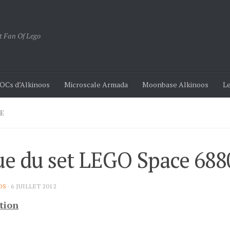
t Fan Of Lego
OCs d’Alkinoos
Microscale Armada
Moonbase Alkinoos
Le
E
e du set LEGO Space 688
OS
·
6 JUILLET 2012
tion