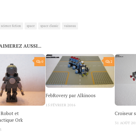
science fiction
space
space classic
vaisseau
AIMEREZ AUSSI...
0
2
FebRovery par Alkinoos
15 FÉVRIER 2016
 Robot et
Croiseur s
actique Ork
31 AOÛT 20
3