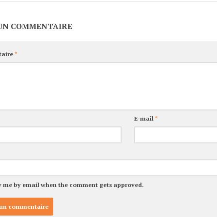
 UN COMMENTAIRE
aire
*
E-mail
*
y me by email when the comment gets approved.