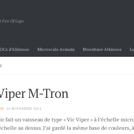
t Fan Of Lego
OCs d’Alkinoos
Microscale Armada
Moonbase Alkinoos
Le
E
Viper M-Tron
OS
·
16 NOVEMBRE 2014
r fait un vaisseau de type « Vic Viper » à l’échelle micr
échelle au dessus. J’ai gardé la même base de couleurs, à