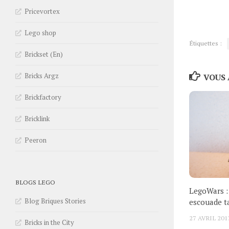
Pricevortex
Lego shop
Étiquettes :
Brickset (En)
Bricks Argz
VOUS 
Brickfactory
Bricklink
Peeron
BLOGS LEGO
LegoWars :
Blog Briques Stories
escouade t
27 AVRIL 201
Bricks in the City