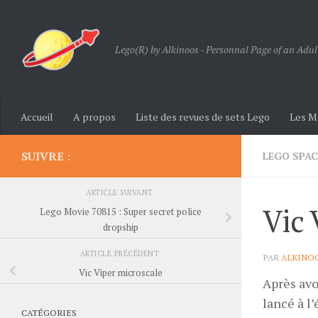
Skip to content
Lego(R) by Alkinoos - Personnal Page of an Adul
Accueil
A propos
Liste des revues de sets Lego
Les M
SUIVRE :
LEGO SPAC
ARTICLE SUIVANT
Vic 
Lego Movie 70815 : Super secret police
dropship
ARTICLE PRÉCÉDENT
PAR
ALKINO
Vic Viper microscale
Après avoi
lancé à l’
CATÉGORIES