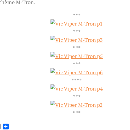
 thème M-Tron.
***
***
***
***
****
***
***
ok
tter
Email
Partager