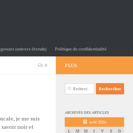
gowars (univers étendu)
Politique de confidentialité
PLUS
0
Rechercher :
ARCHIVES DES ARTICLES
oscale, je me suis
août 2026
 savoir noir et
L
M
M
J
V
S
D