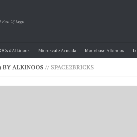
t Fan Of Lego
OCs d’Alkinoos
Microscale Armada
Moonbase Alkinoos
Le
) BY ALKINOOS
// SPACE2BRICKS