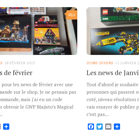
0
RS
28 FÉVRIER 2025
ZONE-DIVERS
11 JANVIER 
 de février
Les news de Janv
 pour les news de février avec une
Tout d’abord je souhait
ande sur le shop. Je ne pensais pas
personnes qui passent s
ommande, mais j’ai eu un code
coté, niveau résolution 
r obtenir le GWP Majisto’s Magical
vais essayer de publier 
..
c’est pas...
ok
tter
Email
Partager
Facebook
Twitter
Email
Partage