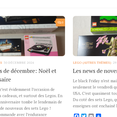
0
RS
30 DÉCEMBRE 2024
LEGO (AUTRES THÈMES)
29
s de décembre: Noël et
Les news de nov
saire
Le black Friday n’est ma
seulement le vendredi q
c’est évidemment l’occasion de
USA. C’est quasiment to
s cadeaux, et surtout des Legos. En
Du coté des sets Lego, q
anniversaire tombe le lendemain de
enseignes ont enchainé l
 de nouveaux des sets Lego !
ommande avec l’endurance
Facebook
Twitter
Email
Partage