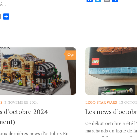
...
ok
tter
Email
Partager
0
RS
3 NOVEMBRE 2024
LEGO STAR WARS
13 OCTOB
s d’octobre 2024
Les news d’octob
ment)
Ce début octobre a été l
marchands en ligne de fa
 aux dernières news d’octobre. En