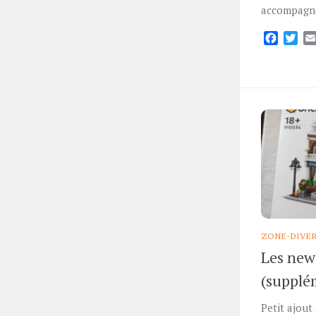
accompagné
Facebo
Twi
ZONE-DIVE
Les new
(supplé
Petit ajout