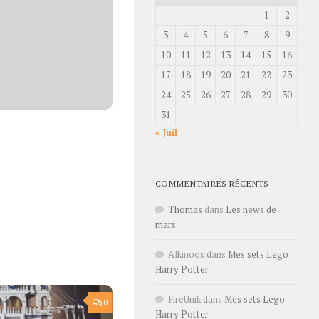
1
2
3
4
5
6
7
8
9
10
11
12
13
14
15
16
17
18
19
20
21
22
23
24
25
26
27
28
29
30
31
« Juil
COMMENTAIRES RÉCENTS
Thomas
dans
Les news de
mars
Alkinoos
dans
Mes sets Lego
Harry Potter
FireUnik
dans
Mes sets Lego
0
Harry Potter