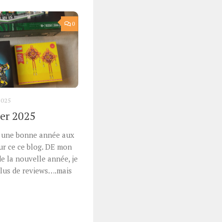
0
2025
ier 2025
e une bonne année aux
ur ce ce blog. DE mon
de la nouvelle année, je
plus de reviews….mais
r