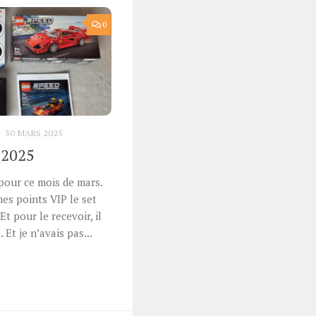
0
S
30 MARS 2025
 2025
our ce mois de mars.
 mes points VIP le set
 pour le recevoir, il
Et je n’avais pas...
r