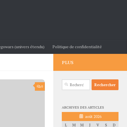
gowars (univers étendu)
Politique de confidentialité
PLUS
Rechercher :
0
ARCHIVES DES ARTICLES
août 2026
L
M
M
J
V
S
D