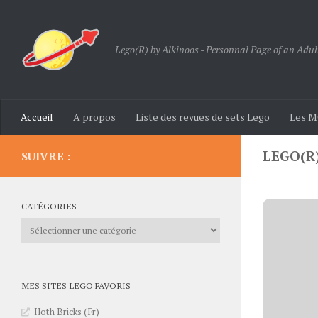
Skip to content
Lego(R) by Alkinoos - Personnal Page of an Adul
Accueil
A propos
Liste des revues de sets Lego
Les M
LEGO(R
SUIVRE :
CATÉGORIES
Catégories
MES SITES LEGO FAVORIS
Hoth Bricks (Fr)