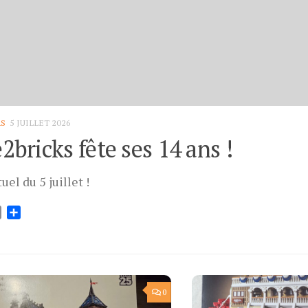
RS
5 JUILLET 2026
2bricks fête ses 14 ans !
tuel du 5 juillet !
ok
tter
Email
Partager
0