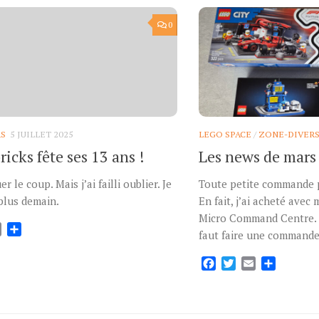
0
RS
5 JUILLET 2025
LEGO SPACE
/
ZONE-DIVER
icks fête ses 13 ans !
Les news de mars
 le coup. Mais j’ai failli oublier. Je
Toute petite commande p
 plus demain.
En fait, j’ai acheté avec
Micro Command Centre. Et
ok
tter
Email
Partager
faut faire une commande. 
Facebook
Twitter
Email
Partage