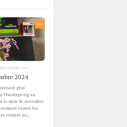
0
 NOVEMBRE 2024
embre 2024
intenant plus
ui Thanksgiving au
ut le mois de novembre.
uasiment toutes les
es remises au...
r