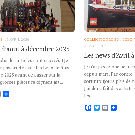
RS
13 AVRIL 2026
COLLECTION LEGO
/
LEGO 
31 AOÛT 2025
 d’aout à décembre 2025
Les news d’Avril 
plus les articles sont espacés ! Je
Je n’ai pas donné beauc
r pas arrêté avec les Lego. Je finis
depuis mars. Par contre,
e 2025 avant de passer sur la
sortir toujours plus de 
 grosses pièces rejoignent ma...
J’ai donc fait des achats
ok
tter
Email
Partager
les...
Facebook
Twitter
Email
Partage