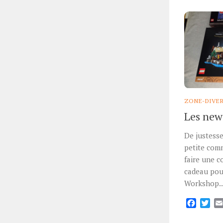
ZONE-DIVE
Les news
De justesse
petite comm
faire une c
cadeau pou
Workshop..
Facebo
Twi