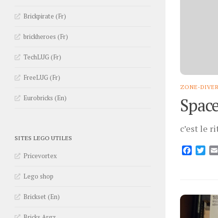
Brickpirate (Fr)
brickheroes (Fr)
TechLUG (Fr)
FreeLUG (Fr)
ZONE-DIVE
Eurobricks (En)
Space
c’est le ri
SITES LEGO UTILES
Facebo
Twi
Pricevortex
Lego shop
Brickset (En)
Bricks Argz