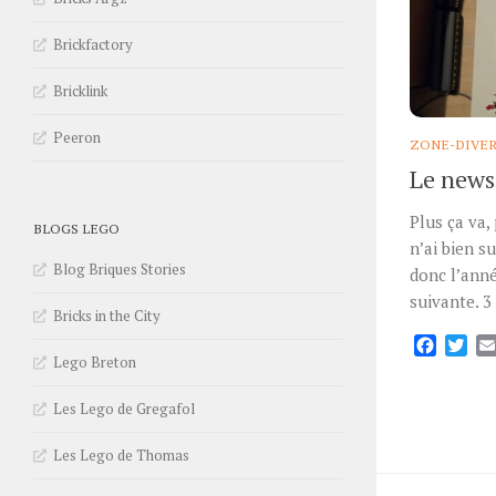
Brickfactory
Bricklink
Peeron
ZONE-DIVE
Le news
Plus ça va, 
BLOGS LEGO
n’ai bien su
Blog Briques Stories
donc l’anné
suivante. 3
Bricks in the City
Facebo
Twi
Lego Breton
Les Lego de Gregafol
Les Lego de Thomas