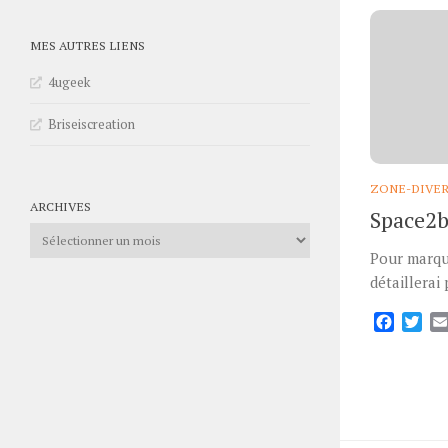
MES AUTRES LIENS
4ugeek
Briseiscreation
ZONE-DIVE
ARCHIVES
Space2br
Archives
Pour marquer
détaillerai
Facebo
Twi