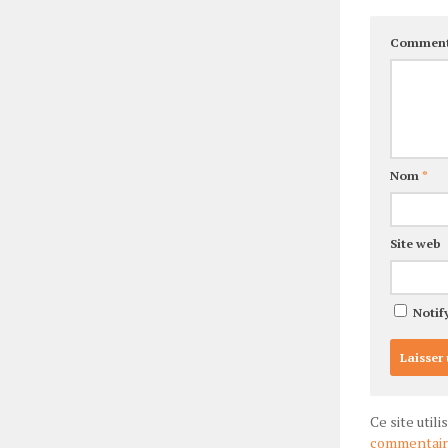
Comment
Nom
*
Site web
Notif
Ce site util
commentaire