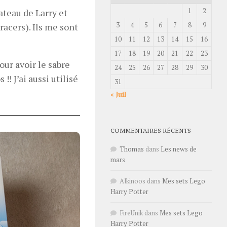
1
2
ateau de Larry et
3
4
5
6
7
8
9
acers). Ils me sont
10
11
12
13
14
15
16
17
18
19
20
21
22
23
our avoir le sabre
24
25
26
27
28
29
30
!! J’ai aussi utilisé
31
« Juil
COMMENTAIRES RÉCENTS
Thomas
dans
Les news de
mars
Alkinoos
dans
Mes sets Lego
Harry Potter
FireUnik
dans
Mes sets Lego
Harry Potter