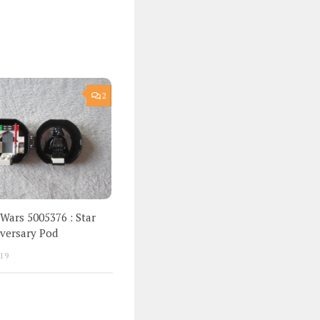
2
Wars 5005376 : Star
versary Pod
19