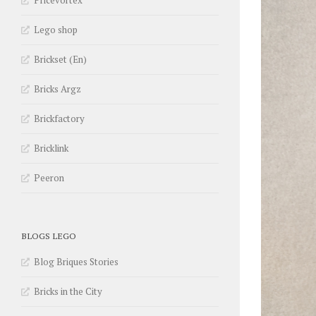
Pricevortex
Lego shop
Brickset (En)
Bricks Argz
Brickfactory
Bricklink
Peeron
BLOGS LEGO
Blog Briques Stories
Bricks in the City