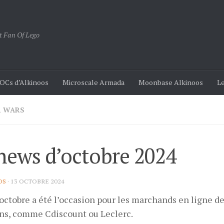
t Fan Of Lego
OCs d’Alkinoos
Microscale Armada
Moonbase Alkinoos
Le
R WARS
news d’octobre 2024
OS
·
13 OCTOBRE 2024
octobre a été l’occasion pour les marchands en ligne de
ns, comme Cdiscount ou Leclerc.