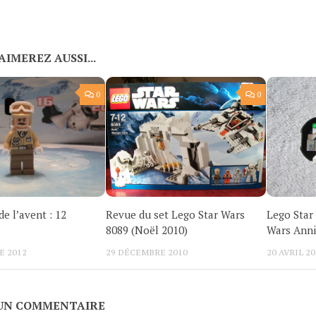
AIMEREZ AUSSI...
0
0
de l’avent : 12
Revue du set Lego Star Wars
Lego Star 
8089 (Noël 2010)
Wars Anni
E 2012
29 DÉCEMBRE 2010
20 AVRIL 20
 UN COMMENTAIRE