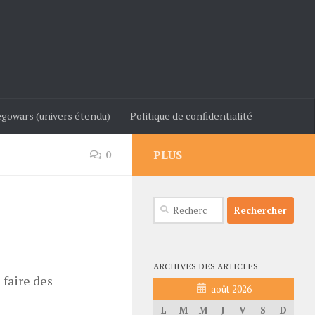
gowars (univers étendu)
Politique de confidentialité
PLUS
0
Rechercher :
ARCHIVES DES ARTICLES
 faire des
août 2026
L
M
M
J
V
S
D