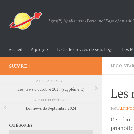
Skip to content
Lego(R) by Alkinoos - Personnal Page of an Adul
Accueil
A propos
Liste des revues de sets Lego
Les M
SUIVRE :
LEGO STA
ARTICLE SUIVANT
Les 
Les news d’octobre 2024 (supplément)
ARTICLE PRÉCÉDENT
Les news de Septembre 2024
PAR
ALKINO
Ce début 
CATÉGORIES
promotio
Catégories