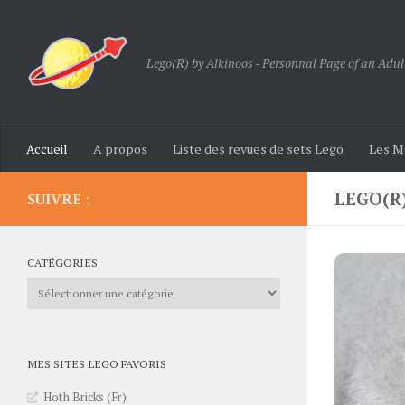
Skip to content
Lego(R) by Alkinoos - Personnal Page of an Adul
Accueil
A propos
Liste des revues de sets Lego
Les M
LEGO(R
SUIVRE :
CATÉGORIES
Catégories
MES SITES LEGO FAVORIS
Hoth Bricks (Fr)