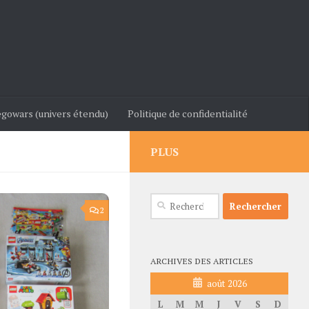
gowars (univers étendu)
Politique de confidentialité
PLUS
Rechercher :
2
ARCHIVES DES ARTICLES
août 2026
L
M
M
J
V
S
D