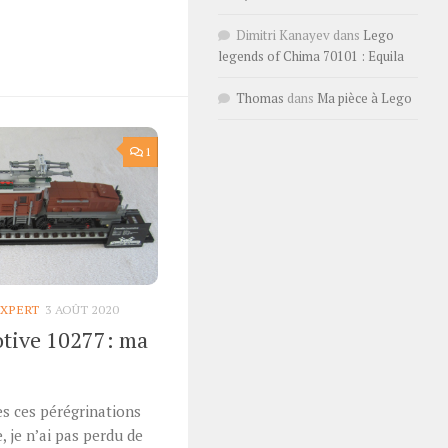
r
Dimitri Kanayev
dans
Lego
legends of Chima 70101 : Equila
Thomas
dans
Ma pièce à Lego
1
EXPERT
3 AOÛT 2020
otive 10277: ma
es ces pérégrinations
, je n’ai pas perdu de