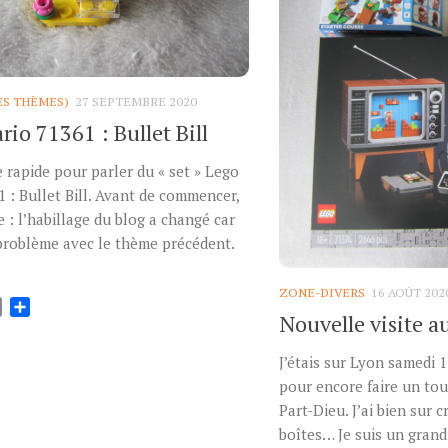
ES THÈMES)
27 SEPTEMBRE 2020
io 71361 : Bullet Bill
le rapide pour parler du « set » Lego
 : Bullet Bill. Avant de commencer,
e : l’habillage du blog a changé car
 problème avec le thème précédent.
ZONE-DIVERS
16 AOÛT 202
ok
tter
Email
Partager
Nouvelle visite a
J’étais sur Lyon samedi 15
pour encore faire un tou
Part-Dieu. J’ai bien sur 
boîtes… Je suis un grand 