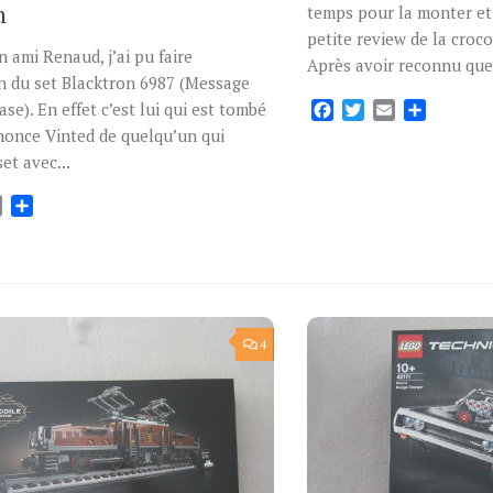
n
temps pour la monter et
petite review de la croc
 ami Renaud, j’ai pu faire
Après avoir reconnu que.
on du set Blacktron 6987 (Message
Facebook
Twitter
Email
Partage
ase). En effet c’est lui qui est tombé
nonce Vinted de quelqu’un qui
et avec...
ok
tter
Email
Partager
4