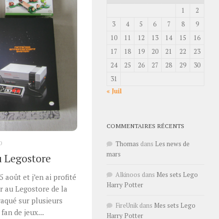
1
2
3
4
5
6
7
8
9
10
11
12
13
14
15
16
17
18
19
20
21
22
23
24
25
26
27
28
29
30
31
« Juil
COMMENTAIRES RÉCENTS
0
Thomas
dans
Les news de
mars
u Legostore
Alkinoos
dans
Mes sets Lego
 août et j’en ai profité
Harry Potter
r au Legostore de la
craqué sur plusieurs
FireUnik
dans
Mes sets Lego
fan de jeux...
Harry Potter