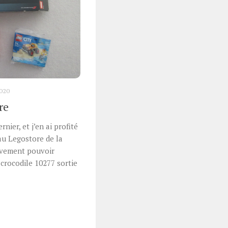
020
re
rnier, et j’en ai profité
 au Legostore de la
aïvement pouvoir
crocodile 10277 sortie
r