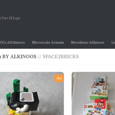
t Fan Of Lego
OCs d’Alkinoos
Microscale Armada
Moonbase Alkinoos
Le
) BY ALKINOOS
// SPACE2BRICKS
2