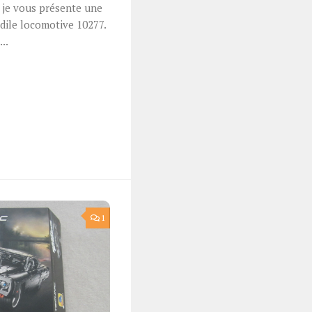
 je vous présente une
odile locomotive 10277.
..
r
1