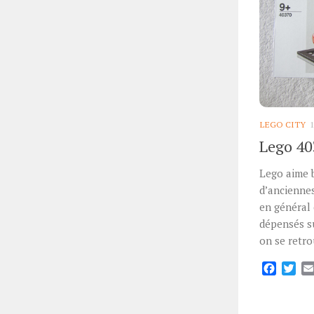
LEGO CITY
Lego 40
Lego aime b
d’anciennes
en général 
dépensés su
on se retro
Facebo
Twi