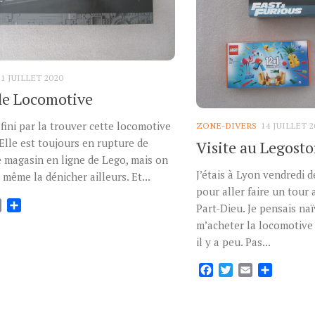
31 JUILLET 2020
le Locomotive
i fini par la trouver cette locomotive
ZONE-DIVERS
14 JUILLET 2
 Elle est toujours en rupture de
Visite au Legosto
e magasin en ligne de Lego, mais on
J’étais à Lyon vendredi de
même la dénicher ailleurs. Et...
pour aller faire un tour
ok
tter
Email
Partager
Part-Dieu. Je pensais n
m’acheter la locomotive 
il y a peu. Pas...
Facebook
Twitter
Email
Partage