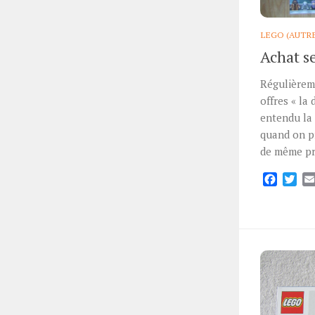
LEGO (AUTR
Achat se
Régulièreme
offres « la
entendu la 
quand on p
de même pri
Facebo
Twi