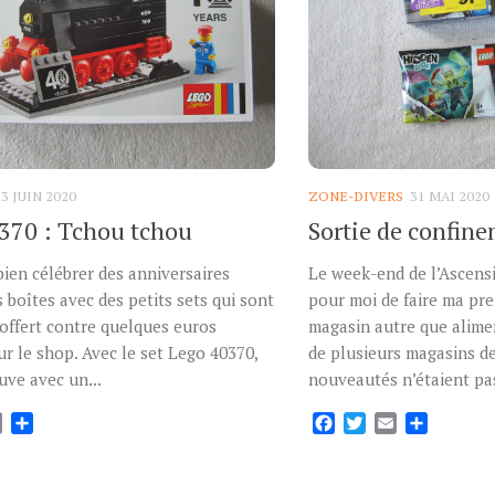
13 JUIN 2020
ZONE-DIVERS
31 MAI 2020
370 : Tchou tchou
Sortie de confin
ien célébrer des anniversaires
Le week-end de l’Ascensi
 boîtes avec des petits sets qui sont
pour moi de faire ma pre
offert contre quelques euros
magasin autre que aliment
r le shop. Avec le set Lego 40370,
de plusieurs magasins de
uve avec un...
nouveautés n’étaient pas
ok
tter
Email
Partager
Facebook
Twitter
Email
Partage