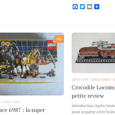
Facebook
Twitter
Email
Partage
1
LEGO CITY
/
LEGO IDEAS - 
Crocodile Locom
petite review
7 AOÛT 2020
introduction Après tout
ce 6987 : la super
pour acquérir cette boîte