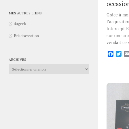
occasio
MES AUTRES LIENS
Grâce à mon
l’acquisiti
4ugeek
Intercept B
sur une an
Briseiscreation
vendait ce s
Facebo
Twi
ARCHIVES
Archives