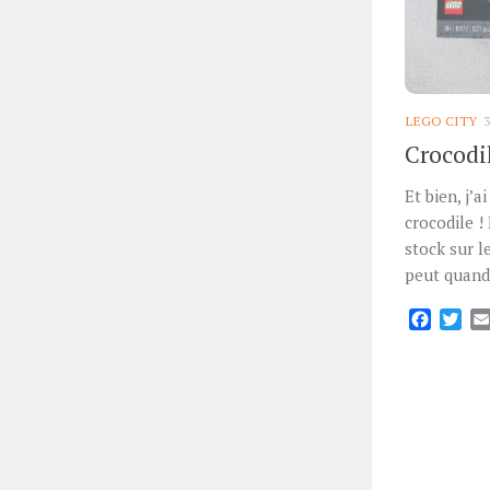
LEGO CITY
Crocodi
Et bien, j’a
crocodile !
stock sur l
peut quand 
Facebo
Twi