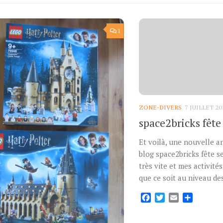
1
ZONE-DIVERS
7 JUILLET 20
space2bricks fête 
Et voilà, une nouvelle a
blog space2bricks fête se
très vite et mes activités
que ce soit au niveau des
Facebook
Twitter
Email
Partage