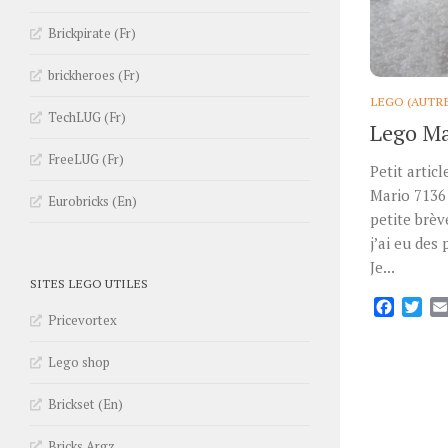
Brickpirate (Fr)
brickheroes (Fr)
LEGO (AUTR
TechLUG (Fr)
Lego Mar
FreeLUG (Fr)
Petit artic
Mario 71361
Eurobricks (En)
petite brèv
j’ai eu des
Je...
SITES LEGO UTILES
Facebo
Twi
Pricevortex
Lego shop
Brickset (En)
Bricks Argz