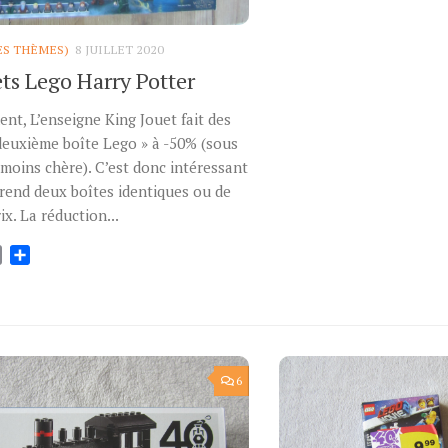
ES THÈMES)
8 JUILLET 2020
ts Lego Harry Potter
nt, L’enseigne King Jouet fait des
 deuxième boîte Lego » à -50% (sous
moins chère). C’est donc intéressant
rend deux boîtes identiques ou de
x. La réduction...
ok
tter
Email
Partager
6