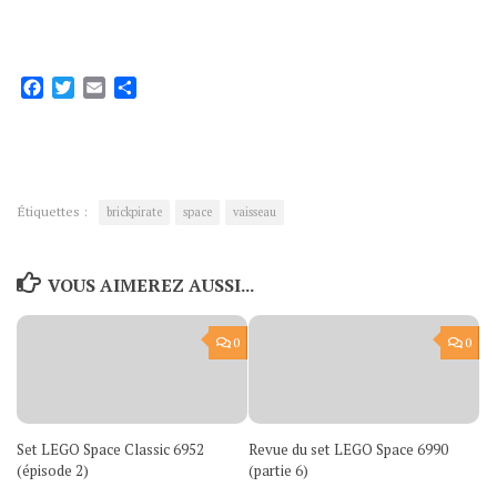
Facebook
Twitter
Email
Partager
Étiquettes :
brickpirate
space
vaisseau
VOUS AIMEREZ AUSSI...
0
0
Set LEGO Space Classic 6952
Revue du set LEGO Space 6990
(épisode 2)
(partie 6)