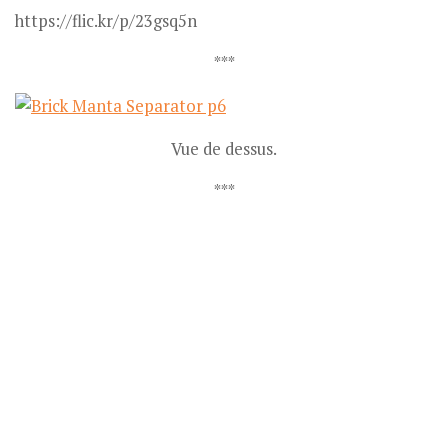
https://flic.kr/p/23gsq5n
***
Vue de dessus.
***