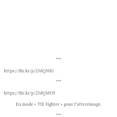
***
https://flic.kr/p/23dQN85
***
https://flic.kr/p/23dQMU9
En mode « TIE Fighter » pour l’atterrissage.
***