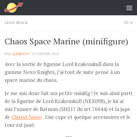
Skip to content
LEGO SPACE
0
Chaos Space Marine (minifigure)
PAR
ALKINOOS
·
29 JANVIER 2018
Avec la sortie de figurine Lord Krakenskull dans la
gamme Nexo Knights, j’ai tout de suite pensé à un
space marine du chaos.
Je me suis donc fait ma petite minifig ! Je suis ainsi parti
de la figurine de Lord Krakenskull (NEX098), je lui ai
mis l’amure de Batman (SH217 du set 76044) et la jupe
de
Chirrut Îmwe
. Une cape et quelque accessoires et le
tour est joué.