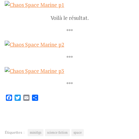
Voilà le résultat.
***
***
***
Facebook
Twitter
Email
Partager
Étiquettes :
minifigs
science fiction
space