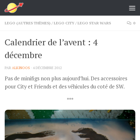
Skip to content
LEGO (AUTRES THÈMES)
/
LEGO CITY
/
LEGO STAR WARS
0
Calendrier de l’avent : 4
décembre
PAR
ALKINOOS
·
4 DÉCEMBRE 2012
Pas de minifigs non plus aujourd’hui. Des accessoires
pour City et Friends et des véhicules du coté de SW.
***