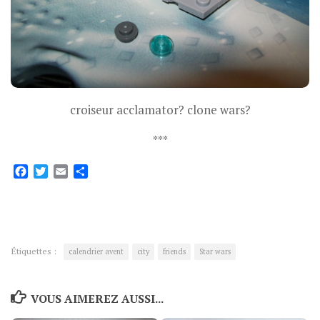
croiseur acclamator? clone wars?
***
Facebook
Twitter
Email
Partager
Étiquettes :
calendrier avent
city
friends
Star wars
VOUS AIMEREZ AUSSI...