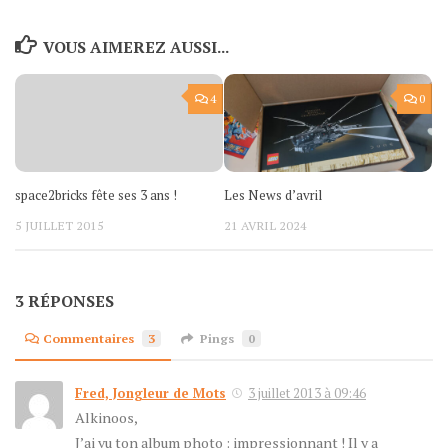
VOUS AIMEREZ AUSSI...
4
0
space2bricks fête ses 3 ans !
Les News d’avril
5 JUILLET 2015
21 AVRIL 2024
3 RÉPONSES
Commentaires
3
Pings
0
Fred, Jongleur de Mots
3 juillet 2013 à 09:46
Alkinoos,
J’ai vu ton album photo : impressionnant ! Il y a