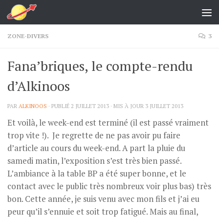
Skip to content
ZONE-DIVERS
3
Fana’briques, le compte-rendu
d’Alkinoos
PAR
ALKINOOS
· PUBLIÉ
2 JUILLET 2013
· MIS À JOUR
3 JUILLET 2013
Et voilà, le week-end est terminé (il est passé vraiment
trop vite !). Je regrette de ne pas avoir pu faire
d’article au cours du week-end. A part la pluie du
samedi matin, l’exposition s’est très bien passé.
L’ambiance à la table BP a été super bonne, et le
contact avec le public très nombreux voir plus bas) très
bon. Cette année, je suis venu avec mon fils et j’ai eu
peur qu’il s’ennuie et soit trop fatigué. Mais au final,