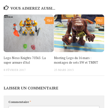
VOUS AIMEREZ AUSSI...
0
2
Lego Nexo Knights 70365: La
Meeting Lego du 16 mars :
super armure d’Axl
montages de sets SW et TMNT
8 FÉVRIER 2017
23 MARS 2013
LAISSER UN COMMENTAIRE
Commentaire
*