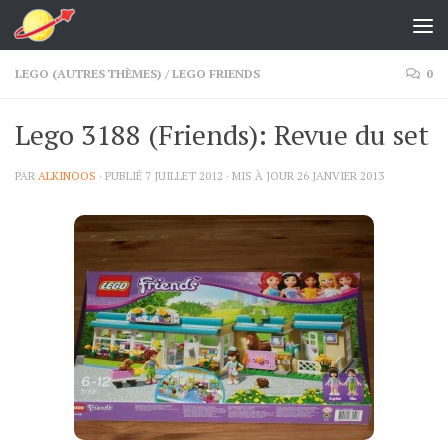
Skip to content
LEGO (AUTRES THÈMES)
/
LEGO FRIENDS
0
Lego 3188 (Friends): Revue du set
PAR
ALKINOOS
· PUBLIÉ
7 JUILLET 2012
· MIS À JOUR
26 JANVIER 2013