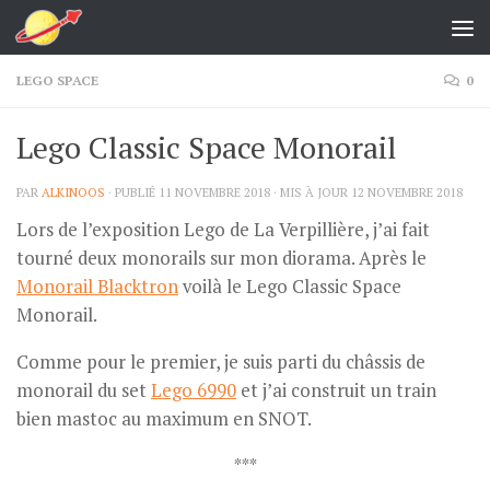
Skip to content
LEGO SPACE
0
Lego Classic Space Monorail
PAR
ALKINOOS
· PUBLIÉ
11 NOVEMBRE 2018
· MIS À JOUR
12 NOVEMBRE 2018
Lors de l’exposition Lego de La Verpillière, j’ai fait
tourné deux monorails sur mon diorama. Après le
Monorail Blacktron
voilà le Lego Classic Space
Monorail.
Comme pour le premier, je suis parti du châssis de
monorail du set
Lego 6990
et j’ai construit un train
bien mastoc au maximum en SNOT.
***