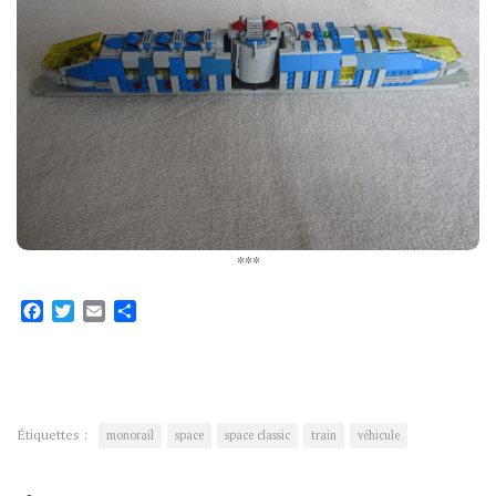
***
Facebook
Twitter
Email
Partager
Étiquettes :
monorail
space
space classic
train
véhicule