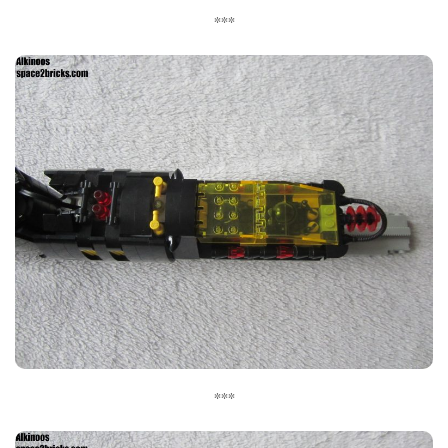
***
***