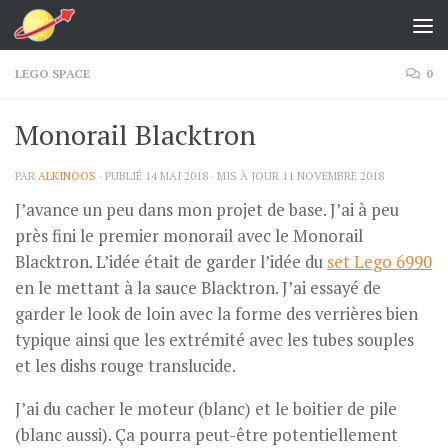
Skip to content
LEGO SPACE
0
Monorail Blacktron
PAR
ALKINOOS
· PUBLIÉ
14 MAI 2018
· MIS À JOUR
11 NOVEMBRE 2018
J’avance un peu dans mon projet de base. J’ai à peu
près fini le premier monorail avec le Monorail
Blacktron. L’idée était de garder l’idée du
set Lego 6990
en le mettant à la sauce Blacktron. J’ai essayé de
garder le look de loin avec la forme des verrières bien
typique ainsi que les extrémité avec les tubes souples
et les dishs rouge translucide.
J’ai du cacher le moteur (blanc) et le boitier de pile
(blanc aussi). Ça pourra peut-être potentiellement