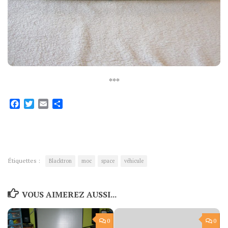
***
Facebook
Twitter
Email
Partager
Étiquettes :
Blacktron
moc
space
véhicule
VOUS AIMEREZ AUSSI...
0
0