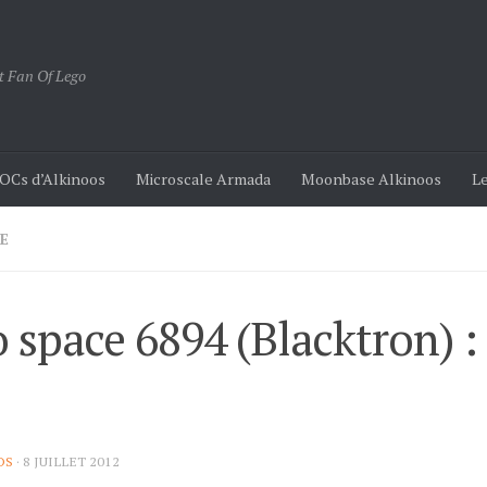
t Fan Of Lego
OCs d’Alkinoos
Microscale Armada
Moonbase Alkinoos
Le
E
 space 6894 (Blacktron) :
OS
·
8 JUILLET 2012