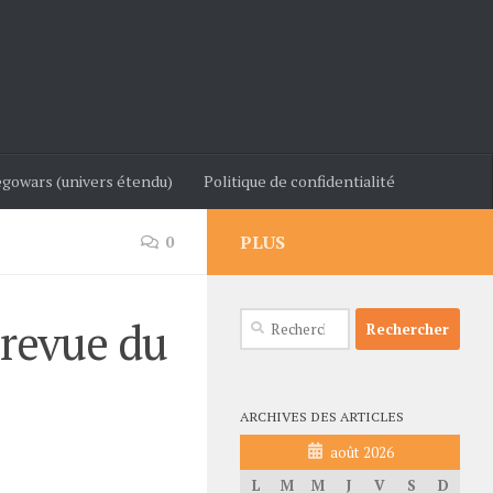
gowars (univers étendu)
Politique de confidentialité
PLUS
0
Rechercher :
 revue du
ARCHIVES DES ARTICLES
août 2026
L
M
M
J
V
S
D