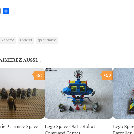
ok
tter
Email
Partager
Blacktron
revue set
space classic
AIMEREZ AUSSI...
5
0
rie 9 : armée Space
Lego Space 6951 : Robot
Lego Space
Command Center
Patroller