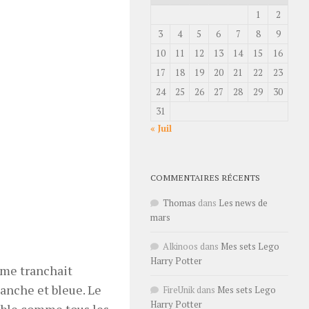
1
2
3
4
5
6
7
8
9
10
11
12
13
14
15
16
17
18
19
20
21
22
23
24
25
26
27
28
29
30
31
« Juil
COMMENTAIRES RÉCENTS
Thomas
dans
Les news de
mars
Alkinoos
dans
Mes sets Lego
Harry Potter
mme tranchait
lanche et bleue. Le
FireUnik
dans
Mes sets Lego
Harry Potter