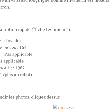
se un vaisseau longiligne nommé Invader. Il est modul
ktron.
scription rapide (“fiche technique”):
t : Invader
 pièces : 164
: Pas applicable
as applicable
sortie : 1987
1 (plus un robot)
ndir les photos, cliquez dessus