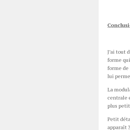
Conclusi
J’ai tout 
forme qui
forme de 
lui perme
La modula
centrale 
plus peti
Petit déta
apparaît 3