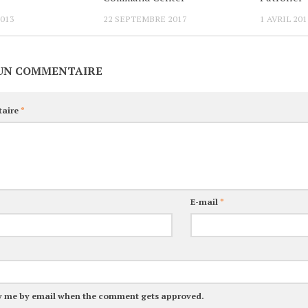
2013
22 SEPTEMBRE 2017
1 AVRIL 201
 UN COMMENTAIRE
aire
*
E-mail
*
y me by email when the comment gets approved.