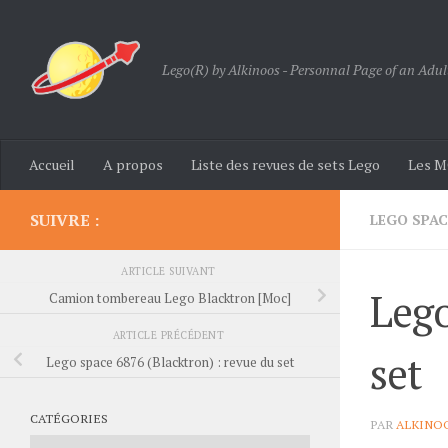
Skip to content
Lego(R) by Alkinoos - Personnal Page of an Adul
Accueil
A propos
Liste des revues de sets Lego
Les M
SUIVRE :
LEGO SPAC
ARTICLE SUIVANT
Lego
Camion tombereau Lego Blacktron [Moc]
ARTICLE PRÉCÉDENT
set
Lego space 6876 (Blacktron) : revue du set
CATÉGORIES
PAR
ALKINO
Catégories