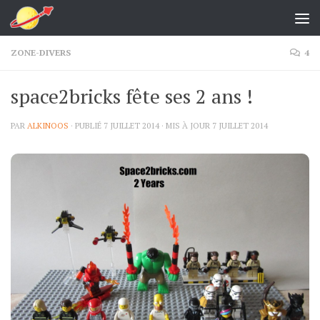
Skip to content
ZONE-DIVERS
4
space2bricks fête ses 2 ans !
PAR
ALKINOOS
· PUBLIÉ
7 JUILLET 2014
· MIS À JOUR
7 JUILLET 2014