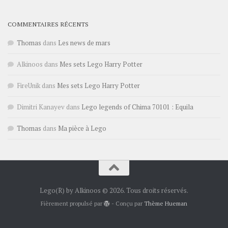
COMMENTAIRES RÉCENTS
Thomas
dans
Les news de mars
Alkinoos
dans
Mes sets Lego Harry Potter
FireUnik
dans
Mes sets Lego Harry Potter
Dimitri Kanayev
dans
Lego legends of Chima 70101 : Equila
Thomas
dans
Ma pièce à Lego
Lego(R) by Alkinoos © 2026. Tous droits réservés.
Fièrement propulsé par
- Conçu par
Thème Hueman