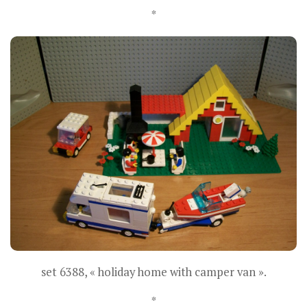
*
set 6388, « holiday home with camper van ».
*