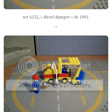
set 6532, « diesel dumper » de 1991.
*