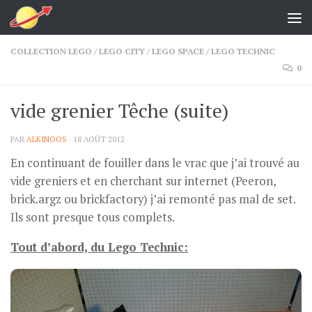
Skip to content
COLLECTION LEGO
/
LEGO CITY
/
LEGO SPACE
/
LEGO TECHNIC
0
vide grenier Têche (suite)
PAR
ALKINOOS
·
18 AOÛT 2012
En continuant de fouiller dans le vrac que j’ai trouvé au
vide greniers et en cherchant sur internet (Peeron,
brick.argz ou brickfactory) j’ai remonté pas mal de set.
Ils sont presque tous complets.
Tout d’abord, du Lego Technic: