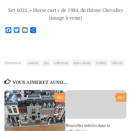
Set 6022, « Horse cart » de 1984, du thème Chevalier
(image à venir)
Facebook
Twitter
Email
Partager
Étiquettes :
camion
city
collection
space classic
technic
véhicule
VOUS AIMEREZ AUSSI...
2
0
Nouvelles entrées dans la