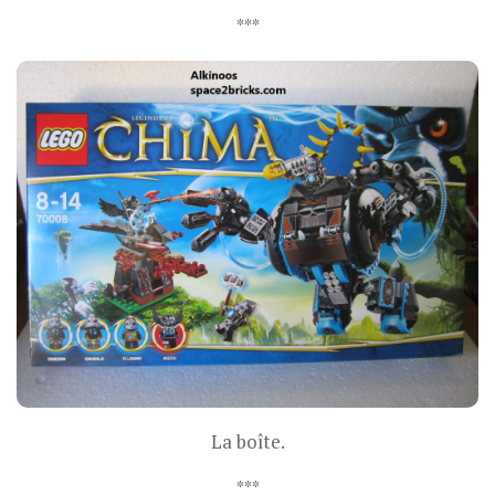
***
La boîte.
***