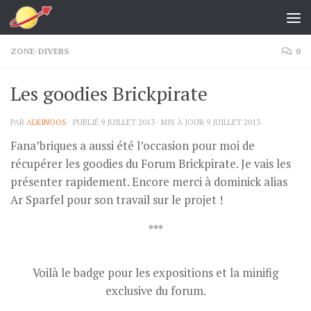
Skip to content
ZONE-DIVERS
0
Les goodies Brickpirate
PAR
ALKINOOS
· PUBLIÉ
9 JUILLET 2013
· MIS À JOUR
9 JUILLET 2013
Fana’briques a aussi été l’occasion pour moi de
récupérer les goodies du Forum Brickpirate. Je vais les
présenter rapidement. Encore merci à dominick alias
Ar Sparfel pour son travail sur le projet !
***
Voilà le badge pour les expositions et la minifig
exclusive du forum.