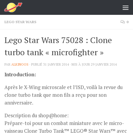
Skip to content
LEGO STAR WARS
0
Lego Star Wars 75028 : Clone
turbo tank « microfighter »
PAR
ALKINOOS
· PUBLIÉ
31 JANVIER 2014
· MIS À JOUR
29 JANVIER 2014
Introduction:
Après le X-Wing microscale et l’ISD, voilà la revue du
clone turbo tank que mon fils a reçu pour son
anniversaire.
Description du shop@home:
Prépare-toi pour un combat miniature avec le micro-
vaisseau Clone Turbo Tank™ LEGO® Star Wars™ avec