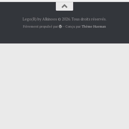
Lego(R) by Alkinoos © 2026. Tous droits réservés.
Fièrement propulsé par
- Conçu par
Thème Hueman