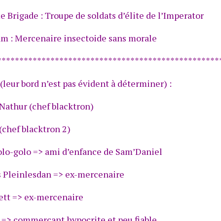
e Brigade : Troupe de soldats d’élite de l’Imperator
m : Mercenaire insectoide sans morale
**************************************************
 (leur bord n’est pas évident à déterminer) :
Nathur (chef blacktron)
 (chef blacktron 2)
lo-golo => ami d’enfance de Sam’Daniel
s Pleinlesdan => ex-mercenaire
ett => ex-mercenaire
 => commerçant hypocrite et peu fiable