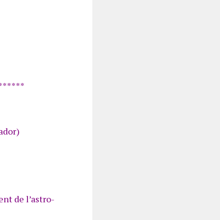
******
ador)
nt de l’astro-