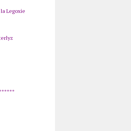
 la Legoxie
terlyz
******