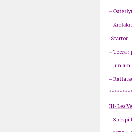
– Osterly
– Xiolaki
-Startor 
– Tocra :
– Jun Jun
– Rattata
********
III- Les V
– Snôspid