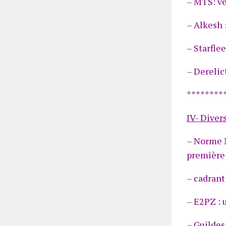
– MTS: vé
– Alkesh 
– Starflee
– Derelic
********
IV- Divers
– Norme M
première 
– cadrant
– E2PZ : 
– Guildes