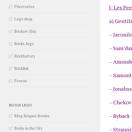
Pricevortex
I- Les Pe
Lego shop
a) Gentils
Brickset (En)
– Jaconi
Bricks Argz
– Sam’dan
Brickfactory
– Amonde
Bricklink
– Samont
Peeron
– Jonahss
– Chekov
BLOGS LEGO
– Ryback 
Blog Briques Stories
Bricks in the City
– Stranni