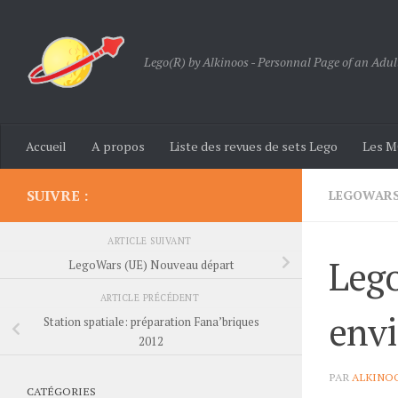
Skip to content
Lego(R) by Alkinoos - Personnal Page of an Adul
Accueil
A propos
Liste des revues de sets Lego
Les M
SUIVRE :
LEGOWARS
ARTICLE SUIVANT
Lego
LegoWars (UE) Nouveau départ
ARTICLE PRÉCÉDENT
env
Station spatiale: préparation Fana’briques
2012
PAR
ALKINO
CATÉGORIES