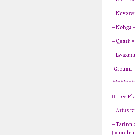
– Neverw
– Nohgs =
– Quark =
– Lwaxan
-Groumf =
********
II- Les Pl
– Artus p
– Tarinn 
Jaconile 