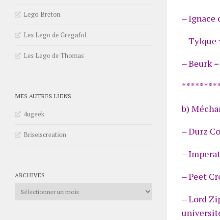
Lego Breton
– Ignace 
Les Lego de Gregafol
– Tylque
Les Lego de Thomas
– Beurk =
********
MES AUTRES LIENS
b) Méchan
4ugeek
– Durz Co
Briseiscreation
– Imperat
– Peet Cr
ARCHIVES
Archives
– Lord Zi
universit