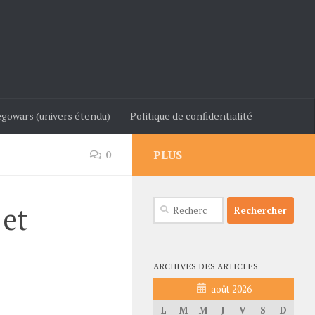
gowars (univers étendu)
Politique de confidentialité
PLUS
0
Rechercher :
 et
ARCHIVES DES ARTICLES
août 2026
L
M
M
J
V
S
D