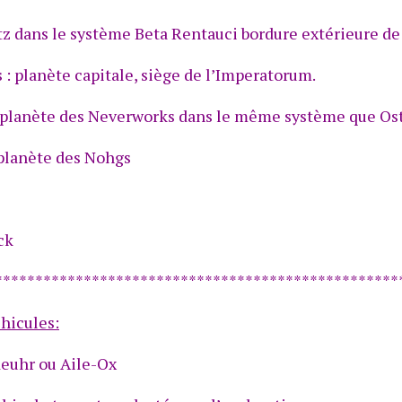
tz dans le système Beta Rentauci bordure extérieure de
s : planète capitale, siège de l’Imperatorum.
: planète des Neverworks dans le même système que Os
 planète des Nohgs
ck
**************************************************
éhicules:
euhr ou Aile-Ox