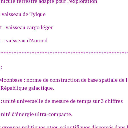
hicule terrestre adapté pour l’exploration
: vaisseau de Tylque
t : vaisseau cargo léger
t : vaisseau d’Amond
**************************************************
:
oonbase : norme de construction de base spatiale de l
République galactique.
 : unité universelle de mesure de temps sur 3 chiffres
unité d’énergie ultra-compacte.
: groupes politiques et/ou scientifiques dispersés dans 