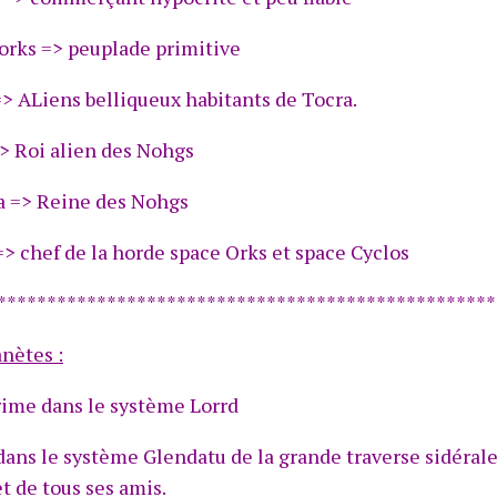
orks => peuplade primitive
> ALiens belliqueux habitants de Tocra.
> Roi alien des Nohgs
a => Reine des Nohgs
> chef de la horde space Orks et space Cyclos
**************************************************
anètes :
rime dans le système Lorrd
dans le système Glendatu de la grande traverse sidérale
et de tous ses amis.