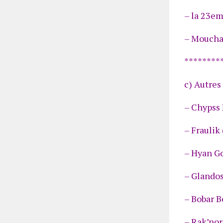
– la 23em
– Moucha
********
c) Autres
– Chypss 
– Fraulik
– Hyan Go
– Glando
– Bobar B
– Rak’nor