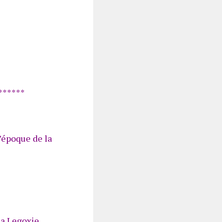
******
’époque de la
la Legoxie.