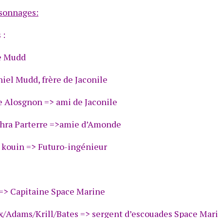
rsonnages:
 :
le Mudd
iel Mudd, frère de Jaconile
 Alosgnon => ami de Jaconile
hra Parterre =>amie d’Amonde
 kouin => Futuro-ingénieur
=> Capitaine Space Marine
x/Adams/Krill/Bates => sergent d’escouades Space Mari