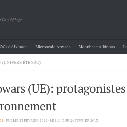
t Fan Of Lego
OCs d’Alkinoos
Microscale Armada
Moonbase Alkinoos
Le
 (UNIVERS ÉTENDU)
wars (UE): protagonistes
ironnement
OS
· PUBLIÉ
23 FÉVRIER 2012
· MIS À JOUR
24 FÉVRIER 2013