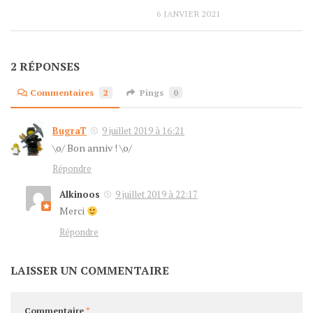
6 JANVIER 2021
2 RÉPONSES
Commentaires
2
Pings
0
BugraT
9 juillet 2019 à 16:21
\o/ Bon anniv ! \o/
Répondre
Alkinoos
9 juillet 2019 à 22:17
Merci
Répondre
LAISSER UN COMMENTAIRE
Commentaire
*