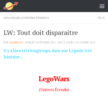
Skip to content
LEGOWARS (UNIVERS ÉTENDU)
0
LW: Tout doit disparaitre
PAR
ALKINOOS
· PUBLIÉ
10 FÉVRIER 2011
· MIS À JOUR
6 OCTOBRE 2012
Il y a bien très longtemps, dans une Legoxie très
lointaine…
LegoWars
(Univers Étendu)