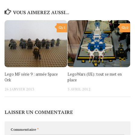
VOUS AIMEREZ AUSSI...
5
0
Lego MF série 9 : armée Space
LegoWars (UE): tout se met en
Ork
place
26 JANVIER 2013
3 AVRIL 2012
LAISSER UN COMMENTAIRE
Commentaire
*